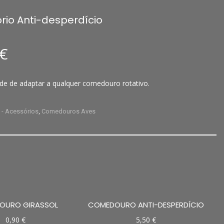
rio Anti-desperdício
€
ade de adaptar a qualquer comedouro rotativo.
:
,
- Acessórios
Comedouros Aves
OURO GIRASSOL
COMEDOURO ANTI-DESPERDÍCIO
0,90
€
5,50
€